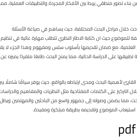
من بناء تصور منطقي يربط بين الأفكار المجردة والتطبيقات العملية، مما
احث خلال مراحل البحث المختلفة، حيث يساهم في صياغة الأسئلة
لفة للموضوع حيث ان كتابة الاطار النظري تتطلب مهارة عالية في تنظيم
 العلمية، مع ضمان تقديمها بأسلوب سلس ومفهوم وهذا الجزء لا يق
طبيقها على الدراسة الحالية، مما يمنح البحث طابعًا متفردًا يميزه عن
قارئ لأهمية البحث ومدى ارتباطه بالواقع، حيث يوفر سياقًا شاملًا يبرز
ل التركيز على الكلمات المفتاحية مثل النظريات والمفاهيم والدراسات
لبحث، مما يضمن وصوله إلى جمهور واسع من الباحثين والمهتمين ويظل
ى استيعاب الموضوع وتقديمه بطريقة مبتكرة ومفيدة.