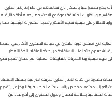
ث الكثير من الطلاب عن الإطار النظري للبحث pdf لأنه يعتبر مصدرا غنيا بالأفكار التي تساعدهم في بناء إطارهم النظري
فاهيم والنظريات المتعلقة بموضوع البحث، مما يجعله أداة مثالية لف
للاطلاع على كيفية تنظيم الأفكار وتحديد المتغيرات الرئيسية، مما ي
 النظري للبحث pdf يتميز بجودته العالية التي تعكس خبرة الباحثين في صياغة المحتوى الأكاديمي. عندما
ية، نشجعهم دائما على الاستفادة من هذه الملفات لأخذ الأفكار
ى فهم كيفية ربط النظريات بالتطبيقات العملية، مع ضمان تقديم نص
مات متميزة في كتابة الاطار النظري بطريقة احترافية. يمكنك الاعتماد
علينا لتحويل الأفكار الموجودة في الإطار النظري للبحث pdf إلى محتوى مخصص يناسب بحثك الخاص. فريقنا يركز على تقديم
ات المفتاحية بسلاسة لضمان وصول المحتوى إلى أكبر عدد من