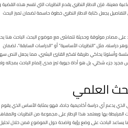
عية معينة، فإن الاطار النظري يقدم النظريات التي تفسر هذه القضية وي
 التفاصيل يجعل كتابة الاطار النظري خطوة حاسمة لضمان تميز البحث
د على مصادر موثوقة وحديثة تتماشى مع موضوع البحث. الباحث هنا يحت
جوهر دراسته، مثل “النظريات الأساسية” أو “الدراسات السابقة”، لضمان
 سلسة وأسلوبًا يحاكي طريقة تفكير القارئ البشري، مما يجعل النص سه
 مجرد جزء شكلي، بل هو أداة حيوية تبرز مدى إلمام الباحث بمجاله وتع
بحث العلمي
ي الذي يدعم أي دراسة أكاديمية جادة، فهو بمثابة الأساس الذي يقوم 
ات المرتبطة بها ويعتمد هذا الإطار على مجموعة من النظريات والمفاه
مما يساعد الباحث على وضع رؤية واضحة حول الموضوع فمن خلال تحليل