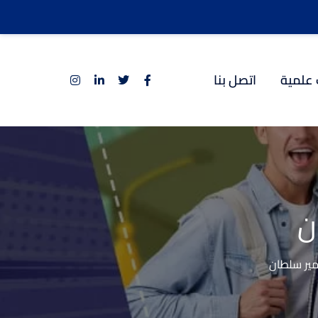
 علمية
اتصل بنا
ن
مير سلطان