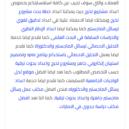
العملاء والتي سوف تجيب عن كافة استفسارتكم بخصوص
اعداد
مشاريع تخرج
حيث يمكننا اعداد
خطة بحث مشروع
تخرج
ويمكنك ايضا الاعتماد علينا في اعداد
تدقيق لغوي
لرسائل الماجستير
كما يمكننا ايضا
اعداد الإطار النظري
والدراسات السابقة في البحث العلمى
كما نقدم ايضا خدمة
التحليل الاحصائي لرسائل الماجستير والدكتوراة
كما نقدم
ايضا بعمل
التحليل الاحصائي باستخدام برنامج spss
و
تصميم
استبيان إلكتروني جاهز
و
مشروع تخرج
و
اعداد بحوث ترقية
حسب التخصص المطلوب كما نعد ايضا افضل
موقع لحل
الواجبات الجامعية
الاسايمنت كما نقدم ايضا خدمة
اعداد
رسائل الماجستير والدكتوراه
فنحن افضل
مكتب عمل رسائل
ماجستير جاهزة
و
اعداد بحوث ترقية
، كما اننا نعد
افضل
مكتب دراسة جدوى في الامارات
.