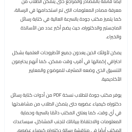
أيضًا قائمة بالمصادر والمراجع حتى يتمكن الطلاب من
معرفة مصادر المعلومات التى تم استخدامها في الرسالة،
كما يتميز مكتب جودة بالسرعة العالية في كتابة رسائل
الماجستير والدكتوراه، حيث يضم أكبر عدد من الأساتذة
والخبراء.
يمكن لأولئك الذين يعدون جميع الأطروحات العلمية بشكل
احترافي إكمالها في أقرب وقت ممكن، كما أنهم يحترمون
التنسيق الذي وضعه المشرف للموضوع والمعايير
الأكاديمية.
يوفر مكتب جودة للطلاب نسخة PDF من أدوات كتابة رسائل
دكتوراه كيمياء عضويه حتى يتمكن الطلاب من مشاهدتها
في أي وقت، كما يعتني المكتب دائمًا بالسرية وحماية
المعلومات والاحتفاظ ببياناتك لتجنب المشاكل، سيساعدك
المكتب أيضًا في مناقشة رسالة دكتوراه كيمياء عضويه،