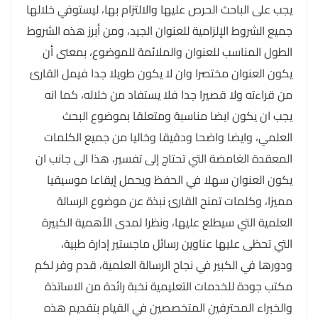
يجب على الباحث الحرص عليها والالتزام بها، ليستوفي خلالها
جميع الشروط الإلزامية للعنوان الجيد، ومن أبرز هذه الشروط
الطول المناسب للعنوان والملائمة للموضوع، بمعنى أن
يكون العنوان مختصرا وان لا يكون طويلا جدا فيمل القارئ
من قراءته ولا قصيرا جدا فلا يستفاد من خلاله، كما انه
يجب ان يكون ايضا مناسبة ومتعلقا بموضوع البحث
العلمي، وايضا واضحا ودقيقا وخاليا من جميع الكلمات
المعقدة الغامضة التي تحتاج إلى تفسير، هذا الى جانب ان
يكون العنوان سهلا في الحفظ ويحمل إيقاعا موسيقيا
مميزا، وكلمات تمنح القارئ نبذة عن موضوع الرسالة
العلمية التي سيطلع عليها، ونظرا لمدى الأهمية الكبيرة
التي تحظى عليها عناوين رسائل ماجستير إدارة طبية،
ودورها في الكبير في نجاح الرسالة العلمية، قدم وفر لكم
مكتب جودة للخدمات التعليمية نخبة رائدة من الاساتذة
والخبراء المحترفين المتخصصين في القيام بتقديم هذه