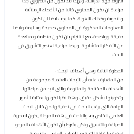
شروط جهة الدراسة، ولهذا قد يكون من الضروري جدا
مراعاة ان يكون المحتوي خاليا من الأخطاء الإملائية
والنحوية وكذلك اللغوية، كما يجب ايضا ان تكون
المعلومات المذكورة في المحتوى صحيحة وسليمة وايضا
دقيقة وواضحة، مع الالتزام بان تكون منظمة و مبتعدة
عن الأفكار المتشابهة، وايضا مراعية لعنصر التشويق في
البحث.
الخطوة التالية وهي أهداف البحث:-
من المتعارف عليه أن للأبحاث العلمية مجموعة من
الأهداف المختلفة والمتنوعة والتى لابد من مراعاتها
وتكوينها بشكل دقيق، وهذا نظرا لكونها بمثابة الأمور
الهامة التى يرغب الباحث في تحقيقها من خلال البحث
العلمي الخاص به، والباحث في هذه المرحلة يكون له حرية
الصياغة والتنسيق ولكن بشرط بأن تكون الأهداف المرجو
تحقيقها قابلة للتحقيق للقياس العلمي والتحقيق