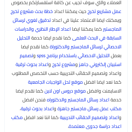
العملاء والتي سوف تجيب عن كافة استفسارتكم بخصوص
عمل مشاريع تخرج
حيث يمكننا اعداد
خطة بحث مشروع تخرج
ويمكنك ايضا الاعتماد علينا في اعداد
تدقيق لغوي لرسائل
الماجستير
كما يمكننا ايضا
اعداد الإطار النظري والدراسات
السابقة في البحث العلمى
كما نقدم ايضا خدمة
التحليل
الاحصائي لرسائل الماجستير والدكتوراة
كما نقدم ايضا
بعمل
التحليل الاحصائي باستخدام برنامج spss
و
تصميم
استبيان إلكتروني جاهز
و
مشروع تخرج
و
اعداد بحوث ترقية
واعداد وتصميم الحقائب التدريبية حسب التخصص المطلوب
كما نعد ايضا افضل
موقع لحل الواجبات الجامعية
الاسايمنت وافضل
موقع دروس اون لاين
كما نقدم ايضا
خدمة
اعداد رسائل الماجستير والدكتوراه
فنحن افضل
مكتب عمل رسائل ماجستير جاهزة
و
اعداد بحوث ترقية
،
و
اعداد وتصميم الحقائب التدريبية
كما اننا نعد افضل
مكتب
اعداد دراسة جدوى معتمدة
.