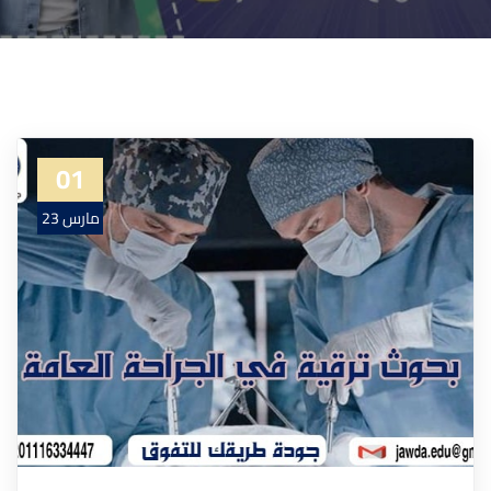
01
مارس 23