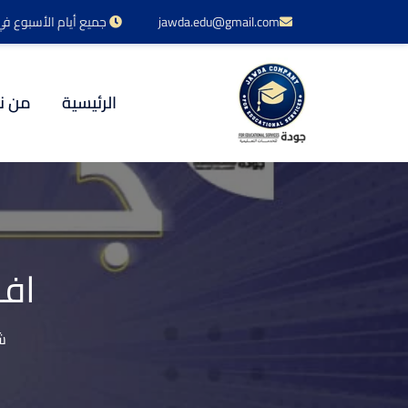
jawda.edu@gmail.com
جميع أيام الأسبوع في خدمتكم 24 س
الرئيسية
من ن
افك
ش