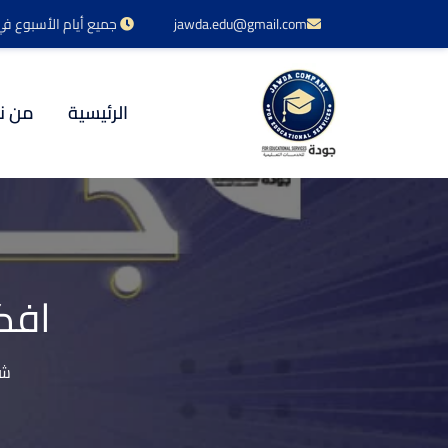
jawda.edu@gmail.com
جميع أيام الأسبوع في خدمتكم 24 س
الرئيسية
من ن
افك
شر