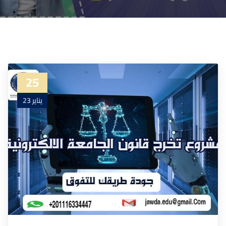
25
يناير 23