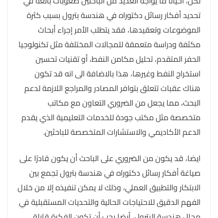
لكن، احيانا ما يواجه العديد من الباحثين صعوبات بالغة في
تحديد أفكار رسائل دكتوراه في هندسة بترول بسبب كثرة
الموضوعات وتعقيدها، فقد يتطلب الأمر إجراء أبحاث
مكثفة ودراسة متعمقة للمجالات المختلفة مثل تكنولوجيا
الحفر المتقدم، تحليل مكامن النفط، أو تقنيات تحسين
استخراج النفط وغيرها، هذا بالاضافة الى انه قد تكون
هناك عقبات تتعلق بتوافر المصادر والمراجع اللازمة لدعم
البحث، مما يجعل من الضروري التعاون مع مكاتب
متخصصة مثل مكتب جودة للخدمات التعليمية الذي يقدم
الدعم الأكاديمي والاستشارات المتخصصة للباحثين.
ايضا، قد يكون من الضروري على الباحث أن يكون قادرًا على
صياغة أفكار رسائل دكتوراه في هندسة بترول تجمع بين
الابتكار والتطبيق العملي، وذلك لا يمكن تنفيذه إلا من خلال
الفهم الدقيق للاحتياجات الحالية والتحديات المستقبلية في
مجال هندسة البترول، أيضا يجب أن تكون الفكرة قابلة