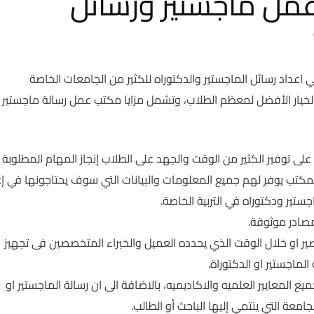
عمل ماجستير ورسائل
عداد رسائل الماجستير والدكتوراه للكثير من الجامعات الخاصة
له الخيار الأفضل لمعظم الطلاب، وتشمل مزايا مكتب عمل رسالة ماجستير
لى توفير الكثير من الوقت والجهد على الطلاب إنجاز المهام المطلوبة
كتب يوفر لهم جميع المعلومات والبيانات التي سوف يحتاجونها في إع
ستير ودكتوراه في التربية الخاصة.
صادر موثوقة.
ير او خلال الوقت الذي يحدده العميل والخبراء المتخصصين فى تجهيز
لماجستير او الدكتوراة.
معايير العلميه والاكاديميه، بالاضافة الى ان رسالة الماجستير او
امعة التي ينتمي إليها الباحث أو الطالب.