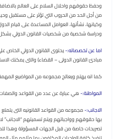
وحفظ حقوقهم واحلال السلام على العالم بالاضافة ال
من أجل الحد من الحروب التي تؤثر على مستقبل وحياة
وكيانها، نشأتها، العوامل المساعدة على قيام الدول 
ودراسة شخصية من شخصيات القانون الدولي بشكل مفصل
اما عن تخصصاته:-
يحتوى القانون الدولي الخاص على
مبادئ القانون الدولى – القضاء) والتى يمكنك الاست
كما انه يهتم ويعالج مجموعه من المواضيع المهمة 
المواطنة:-
هي عبارة عن عدد من القواعد والصفات ال
الاجانب:-
مجموعه من القواعد القانونيه التى يتمتع به
بها حقوقهم وواجباتهم ويتم تسميتهم “الاجانب” لانه
تصريحات خاصة من قبل الجهات المسؤولة وهذا للح
تنفيذ كافة الواجبات المكلفون بها مثلهم مثل الموا