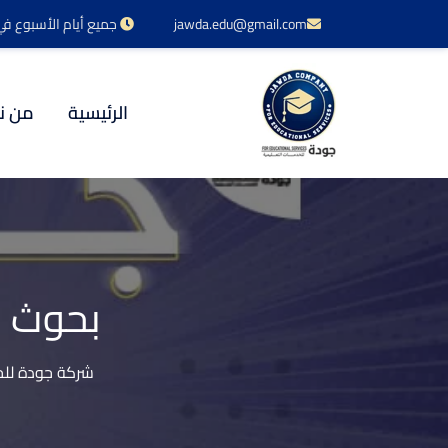
jawda.edu@gmail.com
جميع أيام الأسبوع في خدمتكم 24 س
الرئيسية
من ن
بحوث م
شركة جودة للخ