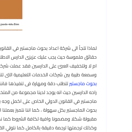
لماذا تلجأ الى شركة اعداد بحوث ماجستير في القان
حقائق ملموسة حيث يجب عليك عزيزى الدارس الاطلاع
ام لا ولتخفيف العبئ على الدارسين فقد عملت شر
وسمعة طيبة بين شركات الخدمات التعليمية التى تتن
بحوث ماجستير
تتطلب دقة ومهارة فى تنفيذها فاننا
راحه الدارسين حيث انه يوجد لدينا مجموعة من المت
ماجستير في القانون الدولي الخاص على اكمل وجه ب
بحوث الماجستير بكل سهولة ، كما اننا نتميز بعملنا
مقبولة شكلا ومضمونا وافية لكافة الشروط كما ن
وكذلك ترجمتها ترجمة دقيقة بالكامل كما نتولي الق