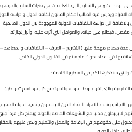
ى دوره الكبير في التنظيم الجيد للعلاقات في فترات السلم والحرب، و
 الافراد ويدرس فيه الطالب احكام القانون لكافة الدول و دراسة الدول
بالاضافة الى دراسة الاتفاقيات الدولية الموجودة بين الدول العالمية
، فيطلع على حياته، والعوامل التي أثرت عليه، وأبرز إنجازاته.
 عدة مصادر مهمة منها ( التشريع – العرف – الاتفاقيات والمعاهد –
عانة بها في اعداد بحوث ماجستير في القانون الدولي الخاص.
والتى سنذكرها لكم في السطور القادمة :-
قانونية والتى تقوم بربط الفرد بدولته وتمنح كل فرد اسم “مواطن”.
ا الاجانب وتحدد للافراد للافراد الذين لا يحملون جنسية الدولة المقيم
م لا يرتبطون مدنيا مع التشريعات الخاصة بالدولة ويمنح كل فرد أجنب
صول على حقوقهم في الإقامة والعمل والتعليم ولكن عليهم بالمقاب
طنين داخل الدوله.