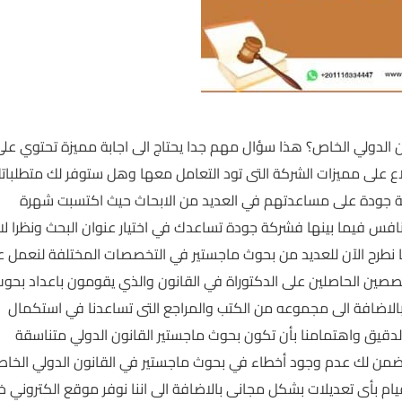
ون الدولي الخاص؟ هذا سؤال مهم جدا يحتاج الى اجابة مميزة تحتوي عل
 على مميزات الشركة التى تود التعامل معها وهل ستوفر لك متطلبات
كة جودة على مساعدتهم في العديد من الابحاث حيث اكتسبت شهرة
افس فيما بينها فشركة جودة تساعدك في اختيار عنوان البحث ونظرا لا
 نطرح الآن للعديد من بحوث ماجستير في التخصصات المختلفة لنعمل ع
خصصين الحاصلين على الدكتوراة في القانون والذي يقومون باعداد بحو
الاضافة الى مجموعه من الكتب والمراجع التى تساعدنا في استكمال
 الدقيق واهتمامنا بأن تكون بحوث ماجستير القانون الدولي متناسقة
ضمن لك عدم وجود أخطاء في بحوث ماجستير في القانون الدولي الخا
يام بأى تعديلات بشكل مجانى بالاضافة الى اننا نوفر موقع الكتروني 