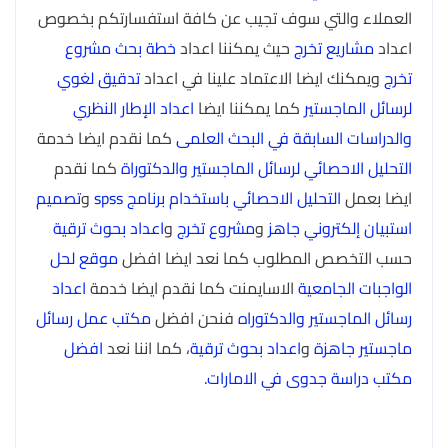
العملاء والتي سوف تجيب عن كافة استفسارتكم بخصوص
اعداد
مشاريع تخرج
حيث يمكننا اعداد
خطة بحث مشروع
تخرج
ويمكنك ايضا الاعتماد علينا في اعداد
تدقيق لغوي
لرسائل الماجستير
كما يمكننا ايضا
اعداد الإطار النظري
والدراسات السابقة في البحث العلمى
كما نقدم ايضا خدمة
التحليل الاحصائي لرسائل الماجستير والدكتوراة
كما نقدم
ايضا بعمل
التحليل الاحصائي باستخدام برنامج spss
و
تصميم
استبيان إلكتروني جاهز
و
مشروع تخرج
و
اعداد بحوث ترقية
حسب التخصص المطلوب كما نعد ايضا افضل
موقع لحل
الواجبات الجامعية
الاسايمنت كما نقدم ايضا خدمة
اعداد
رسائل الماجستير والدكتوراه
فنحن افضل
مكتب عمل رسائل
ماجستير جاهزة
و
اعداد بحوث ترقية
، كما اننا نعد
افضل
مكتب دراسة جدوى في الامارات
.