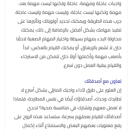
واجبات عاجلة ومهمة، عاجلة ولكنها ليست مهمة بعد،
مهمة ولكنها ليست عاجلة، وليست مهمة وليست عاجلة.
جرب هذه الطريقة ويمكنك تحديد أولوياتك وتأثيرها على
تنفيذ مهامك بشكل أفضل. بالإضافة إلى ذلك، يمكنك
محاولة البدء بمهام بسيطة واختيار المهام الصعبة لاحقًا
حتى لا تشعر بالإرهاق. أو يمكنك القيام بالعكس: ابدأ
بأصعب مهمة وأكملها أولاً حتى تتمكن من الاسترخاء
والقيام ببقية العمل دون تسرع.
تعاون مع أصدقائك
إن العثور على طرق لأداء واجبك المنزلي بشكل أسرع لا
تطاردك وحدك، أصدقاؤك أيضًا في نفس المطاردة، فلماذا
لا تعمل معهم وتشارك في منافسة صحية؟ تحدي
أصدقائك للقيام بعملهم بسرعة، ستساعد هذه الروح على
رفع معنويات بعضهم البعض والاستمتاع أثناء إكمال