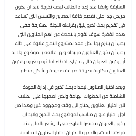
السابقة وايضا عند إعداد الطالب لبحث تخرجة لابد ان يكون
حريص جدا على تقديم كافة المعايير والأسس التى تساعد
فى تقديم بحث تخرج يليق بقراءته اللجنة المشرفة ففى
هذه الفقرة سوف نقوم بالتحدث عن اهم العناوين التى
يجب أن يلتزم بها بكل معد لمشروع التخرج علاوة على ذلك
يجب أن تكون العناوين مرتبطة ولها علاقة بالموضوع ولا بد
أن يكون العنوان خالى من اى اخطاء املائية ولغوية وتكون
العناوين مكتوبة بطريقة صياغة صحيحة وبشكل منظم.
ويعد اختيار العناوين لإعداد بحث تخرج في إدارة الجودة
الشاملة من الخطوات الهامة ولكن اصعبها على الطلاب
لأن اختيار العناوين يحتاج الى وقت ومجهود كبير وهذا من
اجل اختيار عنوان مناسب لموضوع بحث التخرج ولابد ان
يكون العنوان مختصرا للقارئ حتى لا يشعر بالملل عند
قراءتة للبحث، والجدير بالذكر ان اختيار العناوين المناسبة