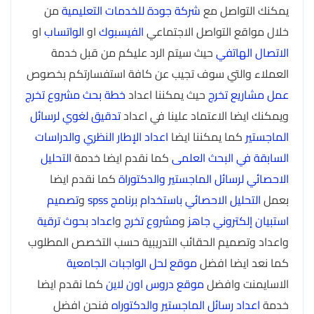
يمكنك التواصل مع
شركة جودة للخدمات التعليمية
من
خلال مواقع التواصل الاجتماعي
الفيسبوك
او
الواتساب
او
الاتصال الهاتفي
حيث سيتم الرد عليكم من قبل خدمة
العملاء والتي سوف تجيب عن كافة استفسارتكم بخصوص
عمل مشاريع تخرج
حيث يمكننا اعداد
خطة بحث مشروع تخرج
ويمكنك ايضا الاعتماد علينا في اعداد
تدقيق لغوي لرسائل
الماجستير
كما يمكننا ايضا
اعداد الإطار النظري والدراسات
السابقة في البحث العلمى
كما نقدم ايضا خدمة
التحليل
الاحصائي لرسائل الماجستير والدكتوراة
كما نقدم ايضا
بعمل
التحليل الاحصائي باستخدام برنامج spss
و
تصميم
استبيان إلكتروني جاهز
و
مشروع تخرج
و
اعداد بحوث ترقية
واعداد وتصميم الحقائب التدريبية حسب التخصص المطلوب
كما نعد ايضا افضل
موقع لحل الواجبات الجامعية
الاسايمنت وافضل
موقع دروس اون لاين
كما نقدم ايضا
خدمة
اعداد رسائل الماجستير والدكتوراه
فنحن افضل