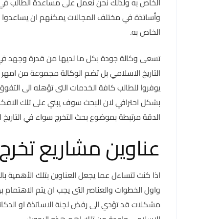
الخاص به ولذلك نحن نعمل على مساعدة الطالب في 
وأساتذة في مختلف المجالات يمكنهم ان يساعدوا ال
الخاص به.
تسعى وكالة جودة بكل ما لديها من قدرة وجهد في
التاريخ الاسلامي بل تضم الوكالة مجموعة من امه
يوفروا للطالب كافة الخدمات التى تؤهله الى التفوق
بشكل احترافي لان البحث سوف يبني على تلك الافكار
الدقة مرتبطة بموضوع بحث التخرج سواء في التاريخ ا
عناوين مشاريع تخرج 
اذا كنت تتساءل عما يجعل العناوين بتلك الأهمية با
واول الخطوات والعناصر التى يجب ان يتم الاهتمام 
مشكلات قد تؤدي الى رفض لجنة الاساتذة او الدكاترة 
الاسلامي واحدة من تلك اهم هذه البحوث.