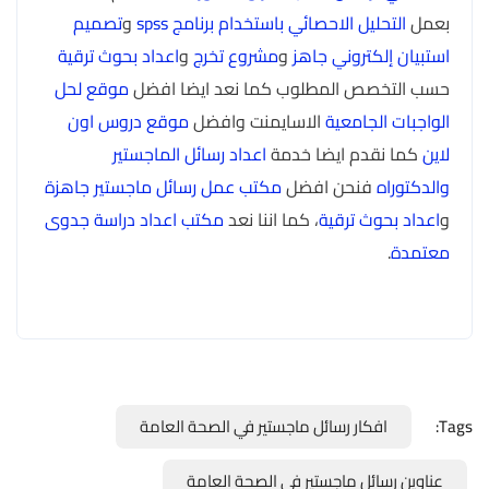
بعمل
التحليل الاحصائي باستخدام برنامج spss
و
تصميم
استبيان إلكتروني جاهز
و
مشروع تخرج
و
اعداد بحوث ترقية
حسب التخصص المطلوب كما نعد ايضا افضل
موقع لحل
الواجبات الجامعية
الاسايمنت وافضل
موقع دروس اون
لاين
كما نقدم ايضا خدمة
اعداد رسائل الماجستير
والدكتوراه
فنحن افضل
مكتب عمل رسائل ماجستير جاهزة
و
اعداد بحوث ترقية
، كما اننا نعد
مكتب اعداد دراسة جدوى
معتمدة
.
Tags:
افكار رسائل ماجستير في الصحة العامة
عناوين رسائل ماجستير في الصحة العامة