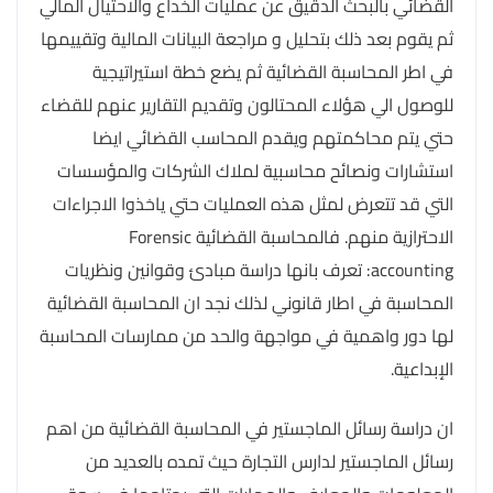
القضائي بالبحث الدقيق عن عمليات الخداع والاحتيال المالي
ثم يقوم بعد ذلك بتحليل و مراجعة البيانات المالية وتقييمها
في اطر المحاسبة القضائية ثم يضع خطة استيراتيجية
للوصول الي هؤلاء المحتالون وتقديم التقارير عنهم للقضاء
حتي يتم محاكمتهم ويقدم المحاسب القضائي ايضا
استشارات ونصائح محاسبية لملاك الشركات والمؤسسات
التي قد تتعرض لمثل هذه العمليات حتي ياخذوا الاجراءات
الاحترازية منهم. فالمحاسبة القضائية Forensic
accounting: تعرف بانها دراسة مبادئ وقوانين ونظريات
المحاسبة في اطار قانوني لذلك نجد ان المحاسبة القضائية
لها دور واهمية في مواجهة والحد من ممارسات المحاسبة
الإبداعية.
ان دراسة رسائل الماجستير في المحاسبة القضائية من اهم
رسائل الماجستير لدارس التجارة حيث تمده بالعديد من