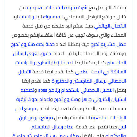
يمكنك التواصل مع
شركة جودة للخدمات التعليمية
من
خلال مواقع التواصل الاجتماعي
الفيسبوك
او
الواتساب
او
الاتصال الهاتفي
حيث سيتم الرد عليكم من قبل خدمة
العملاء والتي سوف تجيب عن كافة استفسارتكم بخصوص
عمل مشاريع تخرج
حيث يمكننا اعداد
خطة بحث مشروع تخرج
ويمكنك ايضا الاعتماد علينا في اعداد
تدقيق لغوي لرسائل
الماجستير
كما يمكننا ايضا
اعداد الإطار النظري والدراسات
السابقة في البحث العلمى
كما نقدم ايضا خدمة
التحليل
الاحصائي لرسائل الماجستير والدكتوراة
كما نقدم ايضا
بعمل
التحليل الاحصائي باستخدام برنامج spss
و
تصميم
استبيان إلكتروني جاهز
و
مشروع تخرج
و
اعداد بحوث ترقية
حسب التخصص المطلوب كما نعد ايضا افضل
موقع لحل
الواجبات الجامعية
الاسايمنت وافضل
موقع دروس اون
لاين
كما نقدم ايضا خدمة
اعداد رسائل الماجستير
والدكتوراه
فنحن افضل
مكتب عمل رسائل ماجستير جاهزة