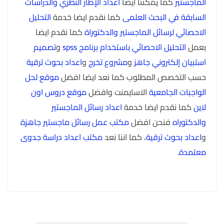
الماجستير
كما يمكننا ايضا
اعداد الإطار النظري والدراسات
السابقة في البحث العلمى
كما نقدم ايضا خدمة
التحليل
الاحصائي لرسائل الماجستير والدكتوراة
كما نقدم ايضا
بعمل
التحليل الاحصائي باستخدام برنامج spss
و
تصميم
استبيان إلكتروني جاهز
و
مشروع تخرج
و
اعداد بحوث ترقية
حسب التخصص المطلوب كما نعد ايضا افضل
موقع لحل
الواجبات الجامعية
الاسايمنت وافضل
موقع دروس اون
لاين
كما نقدم ايضا خدمة
اعداد رسائل الماجستير
والدكتوراه
فنحن افضل
مكتب عمل رسائل ماجستير جاهزة
و
اعداد بحوث ترقية
، كما اننا نعد
مكتب اعداد دراسة جدوى
معتمدة
.