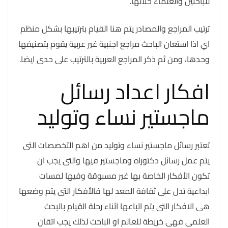
للباحثين والعلماء خلالها.
ترتيب المراجع والمصادر يتم هنا القيام بترتيبها بشكل منظم
اي اذا استعان الباحث مراجع اجنبية غير عربية يقوم بتصنيفها
وحدها، ومن ثم ذكر المراجع العربية بالترتيب على حدى ايضا.
افكار اعداد رسائل
ماجستير نساء وتوليد
تعتبر رسائل ماجستير نساء وتوليد من اهم التخصصات التى
يتم عمل رسائل دكتوراه وماجستير فيها والتى يجب ان
تكون الأفكار الخاصة بها غير مسبوقة وفيها لمسات
ابداعية تدل على ثقافة المعد لها فالأفكار التى يتم وضعها
هى الافكار التى يتم اتباعها اثناء رحلة القيام بالبحث
العلمى فهى خريطة للعالم او الباحث لذلك يجب اتقان