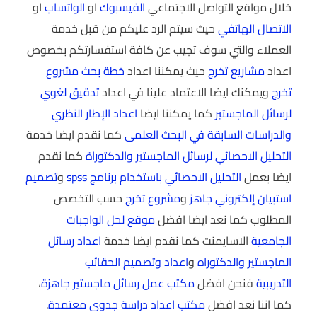
خلال مواقع التواصل الاجتماعي
الفيسبوك
او
الواتساب
او
الاتصال الهاتفي
حيث سيتم الرد عليكم من قبل خدمة
العملاء والتي سوف تجيب عن كافة استفسارتكم بخصوص
اعداد
مشاريع تخرج
حيث يمكننا اعداد
خطة بحث مشروع
تخرج
ويمكنك ايضا الاعتماد علينا في اعداد
تدقيق لغوي
لرسائل الماجستير
كما يمكننا ايضا
اعداد الإطار النظري
والدراسات السابقة في البحث العلمى
كما نقدم ايضا خدمة
التحليل الاحصائي لرسائل الماجستير والدكتوراة
كما نقدم
ايضا بعمل
التحليل الاحصائي باستخدام برنامج spss
و
تصميم
استبيان إلكتروني جاهز
و
مشروع تخرج
حسب التخصص
المطلوب كما نعد ايضا افضل
موقع لحل الواجبات
الجامعية
الاسايمنت كما نقدم ايضا خدمة
اعداد رسائل
الماجستير والدكتوراه
و
اعداد وتصميم الحقائب
التدريبية
فنحن افضل
مكتب عمل رسائل ماجستير جاهزة
،
كما اننا نعد افضل
مكتب اعداد دراسة جدوى معتمدة
.