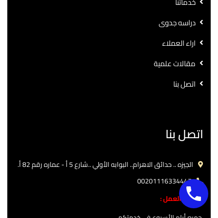
خدماتنا
دراسه جدوى
اراء العملاء
مقالات علمية
اتصل بنا
اتصل بنا
الجيزه .. حدائق الاهرام.. البوابه الأولي ..شارع 5 أ - عماره رقم 82 أ.
00201116334447
ساعات العمل :
جميع أيام الأسبوع في خدمتكم